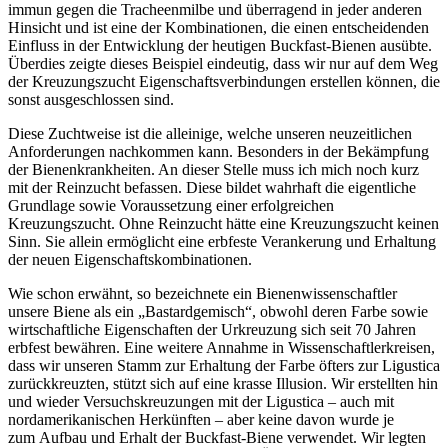
immun gegen die Tracheenmilbe und überragend in jeder
anderen
Hinsicht und ist eine der Kombinationen, die einen entscheidenden
Einfluss in der Entwicklung der heutigen Buckfast-Bienen ausübte.
Überdies zeigte dieses Beispiel eindeutig, dass wir nur auf dem Weg
der Kreuzungszucht Eigenschaftsverbindungen erstellen können, die
sonst
ausgeschlossen sind.
Diese Zuchtweise ist die alleinige, welche unseren neuzeitlichen
Anforderungen nachkommen kann. Besonders in der Bekämpfung
der
Bienenkrankheiten.
An dieser Stelle muss ich mich noch kurz
mit der Reinzucht befassen. Diese bildet wahrhaft die eigentliche
Grundlage sowie Voraussetzung einer
erfolgreichen
Kreuzungszucht. Ohne Reinzucht hätte eine Kreuzungszucht keinen
Sinn.
Sie allein ermöglicht eine erbfeste Verankerung und Erhaltung
der neuen Eigenschaftskombinationen.
Wie schon erwähnt, so bezeichnete ein Bienenwissenschaftler
unsere Biene als ein „Bastardgemisch“, obwohl deren Farbe sowie
wirtschaftliche
Eigenschaften der Urkreuzung sich seit 70 Jahren
erbfest bewähren. Eine weitere Annahme in Wissenschaftlerkreisen,
dass wir unseren
Stamm zur Erhaltung der Farbe öfters zur Ligustica
zurückkreuzten, stützt sich auf eine krasse Illusion.
Wir erstellten hin
und wieder Versuchskreuzungen mit der Ligustica – auch mit
nordamerikanischen Herkünften – aber keine davon wurde je
zum Aufbau und Erhalt der Buckfast-Biene verwendet. Wir legten