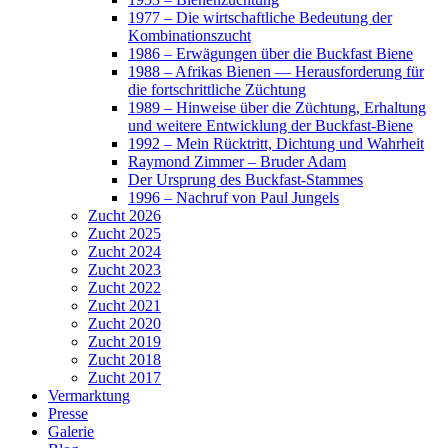
1977 – Die wirtschaftliche Bedeutung der
Kombinationszucht
1986 – Erwägungen über die Buckfast Biene
1988 – Afrikas Bienen — Herausforderung für
die fortschrittliche Züchtung
1989 – Hinweise über die Züchtung, Erhaltung
und weitere Entwicklung der Buckfast-Biene
1992 – Mein Rücktritt, Dichtung und Wahrheit
Raymond Zimmer – Bruder Adam
Der Ursprung des Buckfast-Stammes
1996 – Nachruf von Paul Jungels
Zucht 2026
Zucht 2025
Zucht 2024
Zucht 2023
Zucht 2022
Zucht 2021
Zucht 2020
Zucht 2019
Zucht 2018
Zucht 2017
Vermarktung
Presse
Galerie