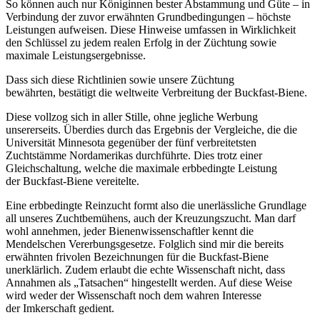
So können auch nur Königinnen bester Abstammung und Güte – in
Verbindung der zuvor erwähnten Grundbedingungen – höchste
Leistungen
aufweisen. Diese Hinweise umfassen in Wirklichkeit
den Schlüssel zu jedem realen Erfolg in der Züchtung sowie
maximale Leistungsergebnisse.
Dass sich diese Richtlinien sowie unsere Züchtung
bewährten, bestätigt die weltweite Verbreitung der Buckfast-Biene.
Diese vollzog sich in aller Stille, ohne jegliche Werbung
unsererseits. Überdies durch das Ergebnis der Vergleiche, die die
Universität Minnesota
gegenüber der fünf verbreitetsten
Zuchtstämme Nordamerikas durchführte. Dies trotz einer
Gleichschaltung, welche die maximale erbbedingte
Leistung
der Buckfast-Biene vereitelte.
Eine erbbedingte Reinzucht formt also die unerlässliche Grundlage
all unseres Zuchtbemühens, auch der Kreuzungszucht. Man darf
wohl
annehmen, jeder Bienenwissenschaftler kennt die
Mendelschen Vererbungsgesetze.
Folglich sind mir die bereits
erwähnten frivolen Bezeichnungen für die Buckfast-Biene
unerklärlich. Zudem erlaubt die echte Wissenschaft nicht,
dass
Annahmen als „Tatsachen“ hingestellt werden. Auf diese Weise
wird weder der
Wissenschaft noch dem wahren Interesse
der Imkerschaft gedient.