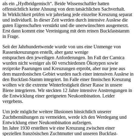
als ein „Hydbridgemisch“. Beide
Wissenschaftler hatten
offensichtlich keine Ahnung von dem tatsächlichen Sachverhalt.
In Wirklichkeit prüfen wir jahrelang jede einzelne Kreuzung separat
und individuell. In dieser Zeit werden durch intensive Auslese die
guten
Eigenschaften verstärkt und die unerwünschten ausgemerzt.
Erst dann kommt eine Vereinigung mit dem reinen Buckfaststamm
in Frage.
Seit der Jahrhundertwende wurde von uns eine Unmenge von
Rassenkreuzungen erstellt, aber ganz wenige
entsprachen den jeweiligen Anforderungen. Im Fall der Carnica
wurden nicht weniger als 60 verschiedenen Ökotypen sowie
reziproke Paarungen
und Kreuzungen erprobt, aber nur jene aus
dem mazedonischen Gebiet wurden nach einer intensiven
Auslese in
den Buckfast-Stamm integriert. Im Falle einer finnischen Kreuzung
wollten wir die extreme Winterfestigkeit dieser Rasse in unsere
Biene integrieren. Wir steckten 12 Jahre intensive Anstrengungen in
die Entwicklung einer geeigneten Neukombination. Leider
vergebens.
Um jede mögliche weitere Illusionen hinsichtlich unserer
Zuchtbemühungen zu vermeiden, werde ich den Werdegang und
Entwicklung einer
Neukombination aufzeigen.
Im Jahre 1930 erstellten wir eine Kreuzung zwischen einer
speziellen französischen Zuchtmutter und unseren Buckfast-