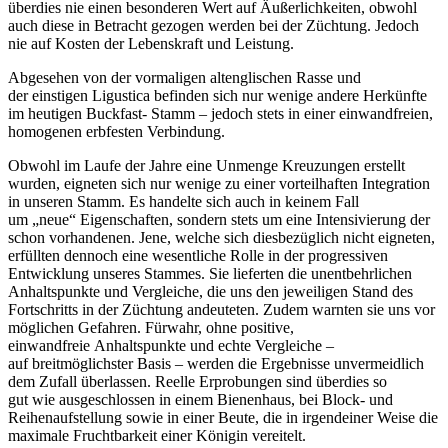
überdies nie einen
besonderen Wert auf Äußerlichkeiten, obwohl
auch diese in Betracht gezogen werden bei der Züchtung. Jedoch
nie auf Kosten der Lebenskraft
und Leistung
.
Abgesehen von der vormaligen altenglischen Rasse und
der einstigen Ligustica befinden sich nur wenige andere Herkünfte
im heutigen Buckfast-
Stamm – jedoch stets in einer einwandfreien,
homogenen erbfesten Verbindung.
Obwohl im Laufe der Jahre eine Unmenge Kreuzungen erstellt
wurden, eigneten sich nur wenige zu einer
vorteilhaften Integration
in unseren Stamm. Es handelte sich auch in keinem Fall
um „neue“ Eigenschaften, sondern stets um eine Intensivierung
der
schon vorhandenen. Jene, welche sich diesbezüglich nicht eigneten,
erfüllten dennoch eine wesentliche Rolle in der progressiven
Entwicklung unseres Stammes. Sie lieferten die unentbehrlichen
Anhaltspunkte und Vergleiche, die uns den jeweiligen Stand des
Fortschritts in
der Züchtung andeuteten. Zudem warnten sie uns vor
möglichen Gefahren.
Fürwahr, ohne positive,
einwandfreie Anhaltspunkte und echte Vergleiche –
auf breitmöglichster Basis – werden die Ergebnisse unvermeidlich
dem Zufall überlassen. Reelle Erprobungen sind überdies so
gut wie ausgeschlossen in einem Bienenhaus, bei Block- und
Reihenaufstellung
sowie in einer Beute, die in irgendeiner Weise die
maximale
Fruchtbarkeit einer Königin vereitelt.