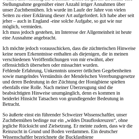
Stellungnahme gegenüber einer Anzahl irriger Annahmen über
unser Zuchtbemühen.
Ich wurde im Laufe der Jahre von vielen
Seiten zu einer Erklärung dieser Art aufgefordert. Ich habe aber seit
jeher – auch in England -eine solche
Aufgabe, so gut wie nur
möglich, vermieden.
Ich muss jedoch gestehen, im Interesse der Allgemeinheit ist heute
eine Ausnahme angebracht.
Ich möchte jedoch vorausschicken, dass die züchterischen Hinweise
keine neuen Erkenntnisse enthalten als diejenigen, die in meinen
verschiedenen Veröffentlichungen von mir erwähnt, aber
offensichtlich übersehen oder missachtet wurden.
Fehlende Erfahrung, Unkenntnis unserer örtlichen Gegebenheiten
sowie mangelndes Verständnis der Mendelschen Vererbungsgesetze
und deren
Bedeutung in der Züchtung der Honigbiene spielten
ebenfalls eine Rolle. Nach meiner Überzeugung sind die
beabsichtigten
Hinweise unumgänglich, denn es kommen in
beiderlei Hinsicht Tatsachen von grundlegender Bedeutung in
Betracht.
So äußerte einst ein führender Schweizer Wissenschaftler, unser
Zuchtbemühen bedinge nur ein „wildes Draufloskreuzen“, ohne
jegliche
Rücksicht und Zielsetzung. Er meinte zudem, dass wir die
Reinzucht in Grund und Boden verdammen. Ein deutscher
Wissenschaftler
bezeichnete die Buckfastbiene