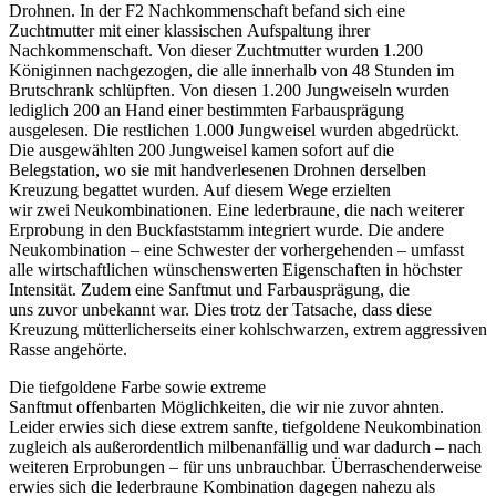
Drohnen. In der F2
Nachkommenschaft befand sich eine
Zuchtmutter mit einer klassischen Aufspaltung ihrer
Nachkommenschaft. Von dieser
Zuchtmutter wurden 1.200
Königinnen nachgezogen, die alle innerhalb von 48 Stunden im
Brutschrank schlüpften. Von diesen 1.200 Jungweiseln
wurden
lediglich 200 an Hand einer bestimmten Farbausprägung
ausgelesen. Die restlichen 1.000 Jungweisel wurden abgedrückt.
Die
ausgewählten 200 Jungweisel kamen sofort auf die
Belegstation, wo sie mit handverlesenen Drohnen derselben
Kreuzung begattet wurden. Auf
diesem Wege erzielten
wir zwei Neukombinationen. Eine lederbraune, die nach weiterer
Erprobung in den Buckfaststamm integriert wurde. Die
andere
Neukombination – eine Schwester der vorhergehenden – umfasst
alle wirtschaftlichen wünschenswerten Eigenschaften in höchster
Intensität. Zudem eine Sanftmut und Farbausprägung, die
uns zuvor unbekannt war. Dies trotz der Tatsache, dass diese
Kreuzung
mütterlicherseits einer kohlschwarzen, extrem aggressiven
Rasse angehörte.
Die tiefgoldene Farbe sowie extreme
Sanftmut offenbarten Möglichkeiten, die wir nie zuvor ahnten.
Leider erwies sich diese extrem sanfte,
tiefgoldene Neukombination
zugleich als außerordentlich milbenanfällig und war dadurch – nach
weiteren Erprobungen – für uns unbrauchbar.
Überraschenderweise
erwies sich die lederbraune Kombination dagegen nahezu als