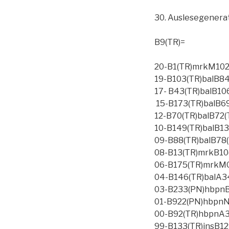
30. Auslesegenerati
B
9
(TR)=
20-B1(TR)
mrk
M102
19-B103(TR)
bal
B84
1
7-
B43(TR)
bal
B106
15-B173(TR)
bal
B69
12-B70(TR)
bal
B72(
10-B149(TR)
bal
B13
09-B88(TR)
bal
B78(
08-B13(TR)
mrk
B10
06-B175(TR)mrkMG
04-B146(TR)
bal
A34
03-B233(PN)hbpnB
01-B922(PN)hbpnN
00-B92(TR)hbpnA3
99-B133(TR)insB129