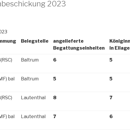
enbeschickung 2023
2023
ammung
Belegstelle
angelieferte
Königin
Begattungseinheiten
in Eilage
3(RSC)
Baltrum
6
5
MF) bal
Baltrum
5
5
3(RSC)
Lautenthal
8
7
MF) bal
Lautenthal
7
6