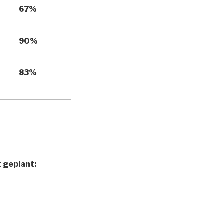
67%
90%
83%
t geplant: