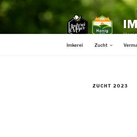
Zum
Inhalt
springen
I
Honig
Imkerei
Zucht
Verma
ZUCHT 2023