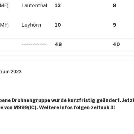
(MF)
Lautenthal
12
8
(MF)
Leyhörn
10
9
--------------
48
40
trum 2023
bene Drohnengruppe wurde kurzfristig geändert. Jetz
von M999(IC). Weitere Infos folgen zeitnah !!!