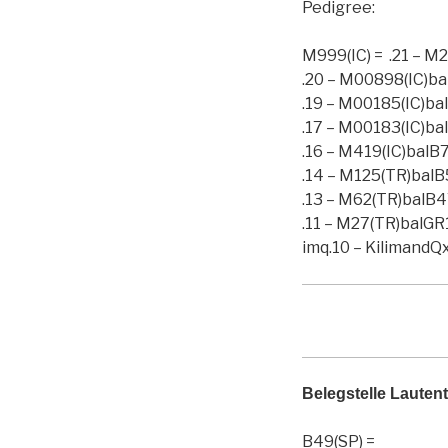
Pedigree:
M999(IC) = .21 – M
.20 – M00898(IC)ba
.19 – M00185(IC)ba
.17 – M00183(IC)ba
.16 – M419(IC)balB
.14 – M125(TR)balB
.13 – M62(TR)balB
.11 – M27(TR)balGR
imq.10 – KilimandQ
Belegstelle Lauten
B49(SP) =