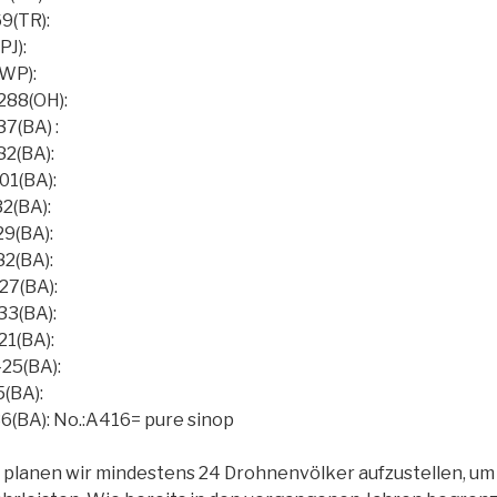
9(TR):
J):
WP):
288(OH):
7(BA) :
82(BA):
01(BA):
2(BA):
9(BA):
2(BA):
27(BA):
33(BA):
21(BA):
25(BA):
(BA):
6(BA): No.:A416= pure sinop
3 planen wir mindestens 24 Drohnenvölker aufzustellen, um