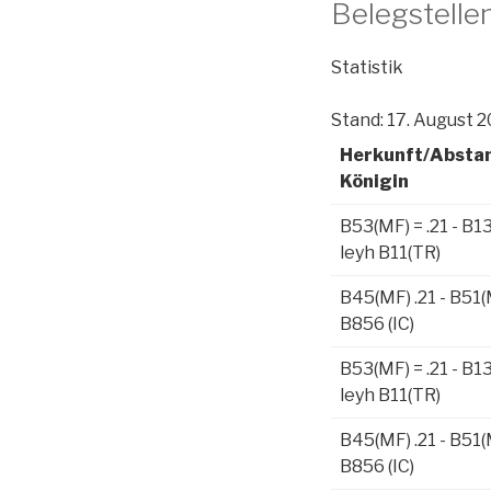
Belegstell
Statistik
Stand: 17. August 
Herkunft/Abst
Königin
B53(MF) = .21 - B1
leyh B11(TR)
B45(MF) .21 - B51(
B856 (IC)
B53(MF) = .21 - B1
leyh B11(TR)
B45(MF) .21 - B51(
B856 (IC)