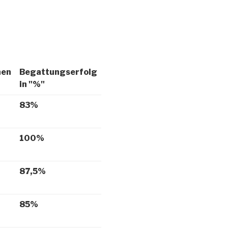
nen
Begattungserfolg
in "%"
83%
100%
87,5%
85%