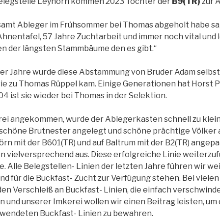
Belegstelle Leyhörn kommen 2023 Töchter der
B9(TR)
zur A
n samt Ableger im Frühsommer bei Thomas abgeholt habe s
Ahnentafel, 57 Jahre Zuchtarbeit und immer noch vital und 
nen der längsten Stammbäume den es gibt.“
80er Jahre wurde diese Abstammung von Bruder Adam selbs
sie zu Thomas Rüppel kam. Einige Generationen hat Horst Pr
04 ist sie wieder bei Thomas in der Selektion.
erei angekommen, wurde der Ablegerkasten schnell zu klein
schöne Brutnester angelegt und schöne prächtige Völker a
örn mit der B601(TR) und auf Baltrum mit der B2(TR) angepa
vielversprechend aus. Diese erfolgreiche Linie weiterzuf
Alle Belegstellen- Linien der letzten Jahre führen wir weit
end für die Buckfast- Zucht zur Verfügung stehen. Bei vie
n Verschleiß an Buckfast- Linien, die einfach verschwinde
 und unserer Imkerei wollen wir einen Beitrag leisten, um 
rwendeten Buckfast- Linien zu bewahren.