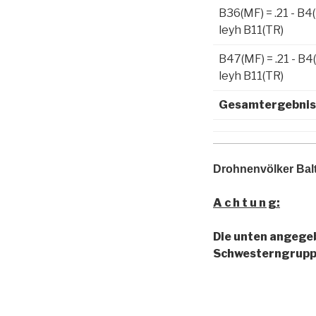
B36(MF) = .21 - B4
leyh B11(TR)
B47(MF) = .21 - B4
leyh B11(TR)
Gesamtergebnis
Drohnenvölker Bal
A c h t u n g:
Die unten angege
Schwesterngruppe 