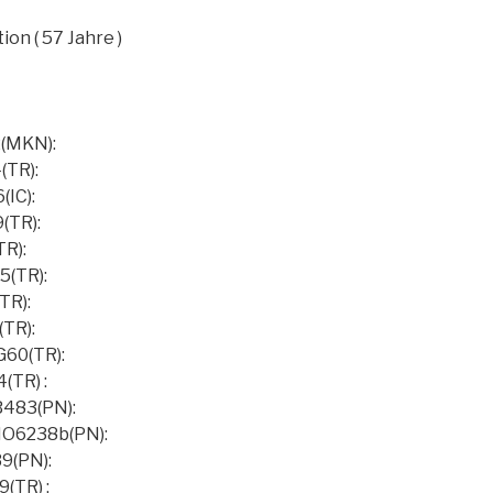
on ( 57 Jahre )
(MKN):
(TR):
(IC):
(TR):
TR):
5(TR):
TR):
(TR):
60(TR):
(TR) :
483(PN):
O6238b(PN):
9(PN):
(TR) :