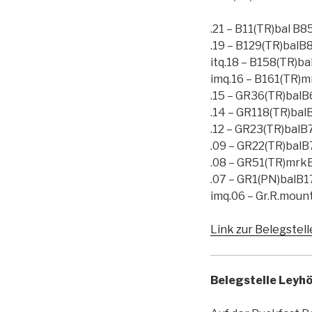
.21 – B11(TR)bal B8
.19 – B129(TR)balB84
itq.18 – B158(TR)bal
imq.16 – B161(TR)m
.15 – GR36(TR)balB6
.14 – GR118(TR)balB
.12 – GR23(TR)balB72
.09 – GR22(TR)balB78
.08 – GR51(TR)mrkB1
.07 – GR1(PN)balB1
imq.06 – Gr.R.mou
Link zur Belegstell
Belegstelle Leyh