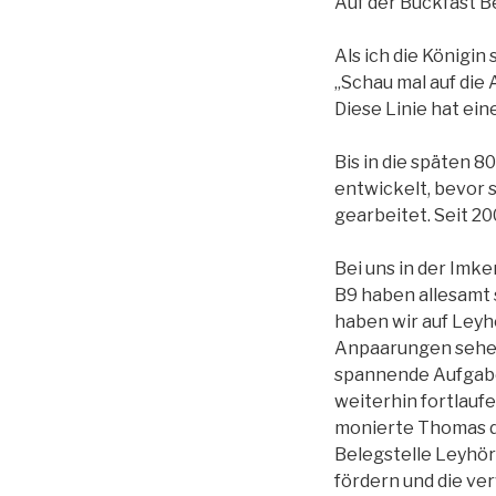
Auf der Buckfast 
Als ich die Königi
„Schau mal auf die 
Diese Linie hat ei
Bis in die späten 
entwickelt, bevor 
gearbeitet. Seit 20
Bei uns in der Imk
B9 haben allesamt 
haben wir auf Leyh
Anpaarungen sehen 
spannende Aufgabe. 
weiterhin fortlauf
monierte Thomas de
Belegstelle Leyhörn
fördern und die ve