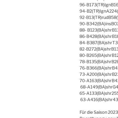
96-B173(TR)lgnB16
94-B2(TR)lgnA224(P
92-B13(TR)rudB58(
90-B342(BA)insBO
88- B123(BA)
shr
B13
86-B428(BA)
shr
B1
84-B387(BA)
shr
T3
82-B272(BA)
shr
B13
80-B265(BA)
shr
B12
78-B135(BA)
shr
B28
76-B366(BA)
shr
B4
73-A200(BA)
shr
B2
70-A163(BA)
shr
B4
68-A149(BA)
shr
G4
65-A133(BA)
shr
255
63-A416(BA)
shr
43
Für die Saison 202