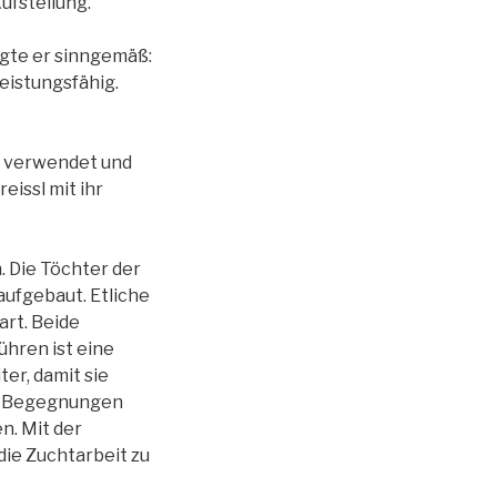
ufstellung.
agte er sinngemäß:
leistungsfähig.
t verwendet und
eissl mit ihr
. Die Töchter der
ufgebaut. Etliche
art. Beide
ühren ist eine
er, damit sie
len Begegnungen
n. Mit der
die Zuchtarbeit zu