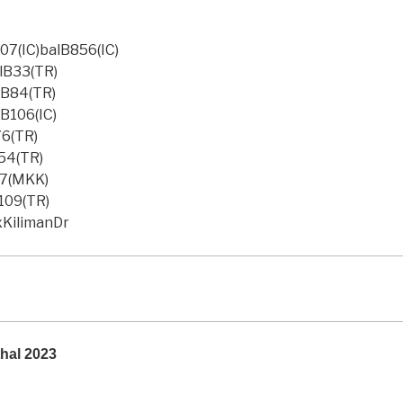
207(IC)balB856(IC)
lB33(TR)
lB84(TR)
lB106(IC)
76(TR)
54(TR)
47(MKK)
109(TR)
xKilimanDr
thal 2023