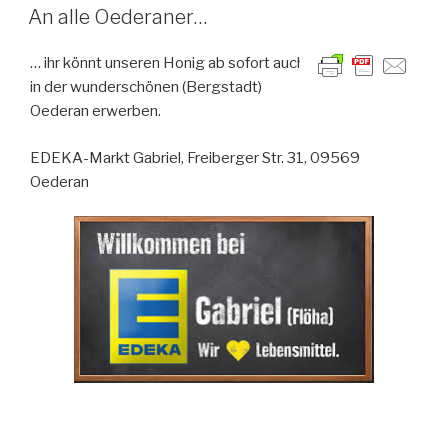
AM
An alle Oederaner…
… ihr könnt unseren Honig ab sofort auch
in der wunderschönen (Bergstadt)
Oederan erwerben.
EDEKA-Markt Gabriel, Freiberger Str. 31, 09569
Oederan