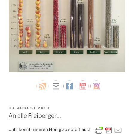
VERÖFFENTLICHT
13. AUGUST 2019
AM
An alle Freiberger…
… ihr könnt unseren Honig ab sofort auch