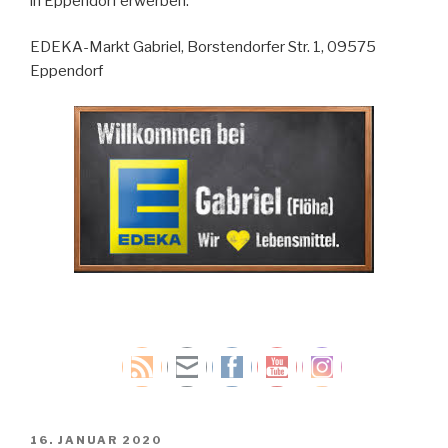
in Eppendorf erwerben.
EDEKA-Markt Gabriel, Borstendorfer Str. 1, 09575
Eppendorf
VERÖFFENTLICHT
16. JANUAR 2020