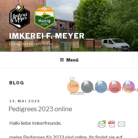
Zum
Inhalt
springen
IMKEREI F. MEYER
Honig direkt vom Imker
Menü
BLOG
VERÖFFENTLICHT
13. MAI 2025
AM
Pedigrees 2023 online
Hallo liebe Imkerfreunde,
meine Pedigrees für 2023 sind online. Ihr findet sie auf