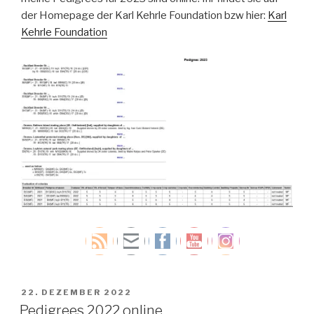
der Homepage der Karl Kehrle Foundation bzw hier:
Karl
Kehrle Foundation
VERÖFFENTLICHT
22. DEZEMBER 2022
AM
Pedigrees 2022 online