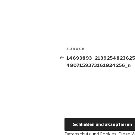
Beitragsnavigation
Vorheriger
ZURÜCK
Beitrag
14693893_2139254823625
4807159373161824256_n
Datenschutz und Cookies: Diese 