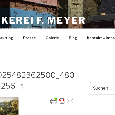
MKEREI F. MEYER
 direkt vom Imker
rktung
Presse
Galerie
Blog
Kontakt – Imp
925482362500_480
4256_n
Suche
nach: