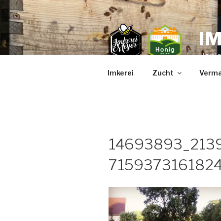
Zum
Inhalt
springen
I
Honig
Imkerei
Zucht
Verma
14693893_213
715937316182