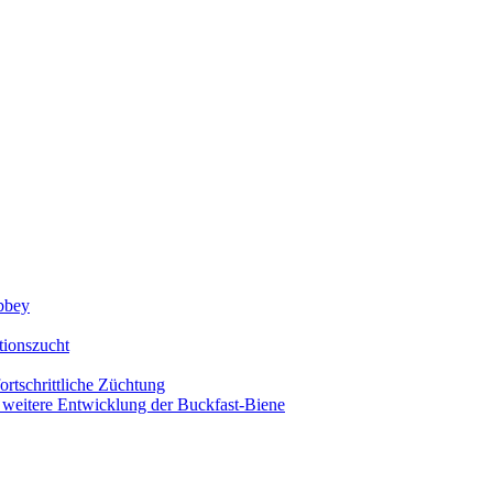
Abbey
tionszucht
rtschrittliche Züchtung
 weitere Entwicklung der Buckfast-Biene