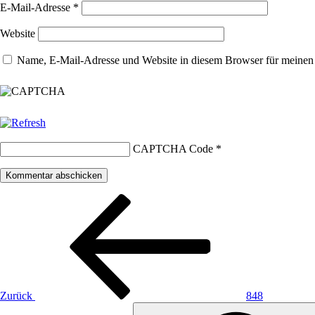
E-Mail-Adresse
*
Website
Name, E-Mail-Adresse und Website in diesem Browser für meinen
CAPTCHA Code
*
Beitragsnavigation
Vorheriger
Beitrag
Zurück
848
Suche