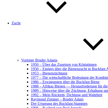
Zucht
Vorträge Bruder Adams
1950 – Über das Zusetzen von Königinnen
1950 – Einiges über die Bienenzucht in Buckfast
1953 – Bienenzüchtung
1977 – Die wirtschaftliche Bedeutung der Kombin
1986 – Erwägungen über die Buckfast Biene
1988 – Afrikas Bienen — Herausforderung für die 
1989 – Hinweise über die Züchtung, Erhaltung un
1992 – Mein Rücktritt, Dichtung und Wahrheit
Raymond Zimmer – Bruder Adam
Der Ursprung des Buckfast-Stammes
1996 – Nachruf von Paul Jungels