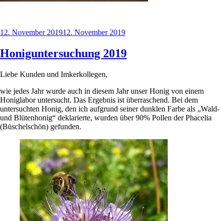
Veröffentlicht
12. November 2019
12. November 2019
am
Honiguntersuchung 2019
Liebe Kunden und Imkerkollegen,
wie jedes Jahr wurde auch in diesem Jahr unser Honig von einem
Honiglabor untersucht. Das Ergebnis ist überraschend. Bei dem
untersuchten Honig, den ich aufgrund seiner dunklen Farbe als „Wald-
und Blütenhonig“ deklarierte, wurden über 90% Pollen der Phacelia
(Büschelschön) gefunden.