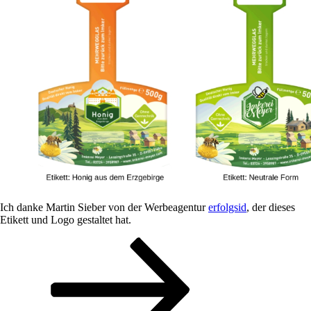
Ich danke Martin Sieber von der Werbeagentur
erfolgsid
, der dieses
Etikett und Logo gestaltet hat.
Seitennummerierung
Seite
Seite
Nächste
Seite
der
Beiträge