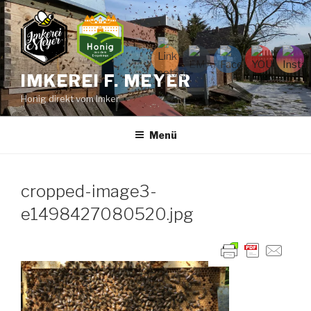
Zum
Inhalt
springen
IMKEREI F. MEYER
Honig direkt vom Imker
Menü
cropped-image3-
e1498427080520.jpg