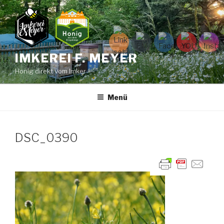
Zum
Inhalt
springen
IMKEREI F. MEYER
Honig direkt vom Imker
Menü
DSC_0390