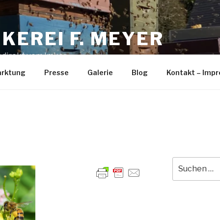
MKEREI F. MEYER
 direkt vom Imker
rktung
Presse
Galerie
Blog
Kontakt – Imp
Suche
nach: