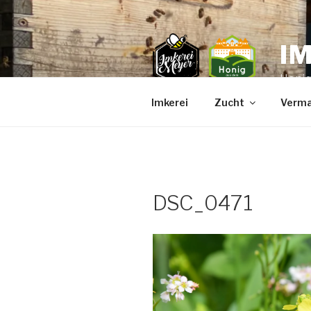
Zum
Inhalt
springen
I
Honig
Imkerei
Zucht
Verma
DSC_0471